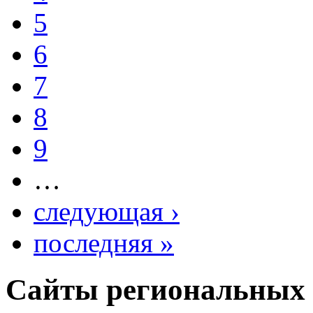
5
6
7
8
9
…
следующая ›
последняя »
Сайты региональных