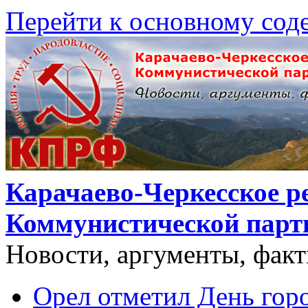
Перейти к основному со
Карачаево-Черкесское р
Коммунистической парт
Новости, аргументы, фак
Орел отметил День гор