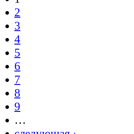
2
3
4
5
6
7
8
9
…
следующая ›