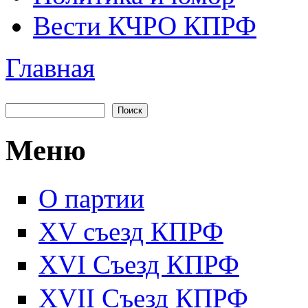
Вести КЧРО КПРФ
Главная
Вы здесь
Поиск
Форма поиска
Меню
О партии
XV съезд КПРФ
XVI Съезд КПРФ
XVII Cъезд КПРФ