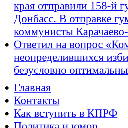
края отправили 158-й 
Донбасс. В отправке гу
коммунисты Карачаево
Ответил на вопрос «Ко
неопределившихся изби
безусловно оптимальн
Главная
Главное меню
Контакты
Как вступить в КПРФ
Политика и юмор