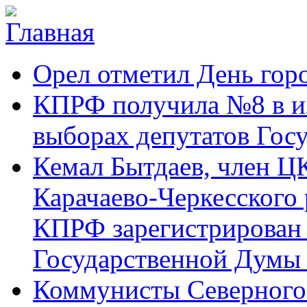
Перейти к основному содержанию
Карачаево-
Новости,
Орел отметил День гор
Черкесское
аргументы,
республиканское
факты
отделение
КПРФ получила №8 в и
Коммунистической
партии Российской
выборах депутатов Гос
Федерации
Кемал Бытдаев, член Ц
Карачаево-Черкесского
КПРФ зарегистрирован 
Государственной Думы
Коммунисты Северного 