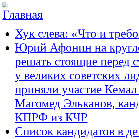
Перейти к основному содержанию
Карачаево-
Новости,
Хук слева: «Что и требо
Черкесское
аргументы,
республиканское
факты
отделение
Юрий Афонин на кругло
Коммунистической
партии Российской
решать стоящие перед с
Федерации
у великих советских ли
приняли участие Кемал
Магомед Эльканов, кан
КПРФ из КЧР
Список кандидатов в д