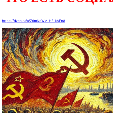
https://dzen.ru/a/Z6mNqWM-HF-kAFn8