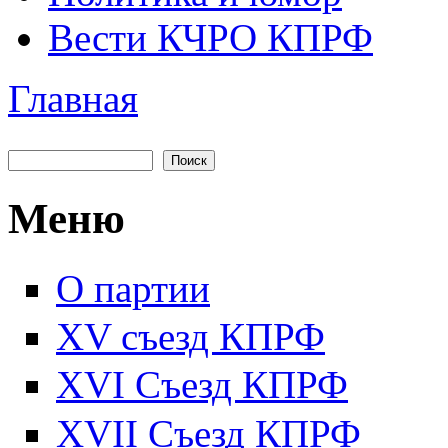
Вести КЧРО КПРФ
Главная
Вы здесь
Поиск
Форма поиска
Меню
О партии
XV съезд КПРФ
XVI Съезд КПРФ
XVII Cъезд КПРФ