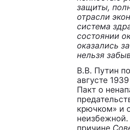
защиты, пол
отрасли эко
система здр
состоянии о
оказались за
нельзя забы
В.В. Путин 
августе 193
Пакт о нена
предательст
крючком» и 
неизбежной.
причине
Сов