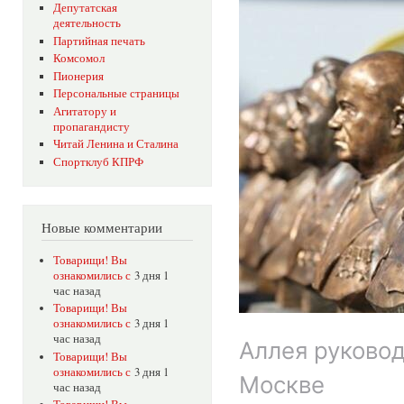
Депутатская
деятельность
Партийная печать
Комсомол
Пионерия
Персональные страницы
Агитатору и
пропагандисту
Читай Ленина и Сталина
Спортклуб КПРФ
Новые комментарии
Товарищи! Вы
ознакомились с
3 дня 1
час назад
Товарищи! Вы
ознакомились с
3 дня 1
час назад
Аллея руковод
Товарищи! Вы
ознакомились с
3 дня 1
Москве
час назад