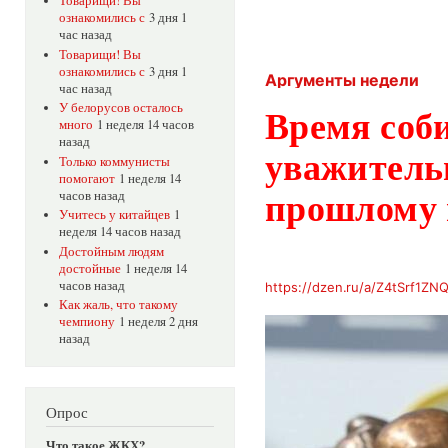
Товарищи! Вы
ознакомились с
3 дня 1
час назад
Товарищи! Вы
ознакомились с
3 дня 1
Аргументы недели
час назад
У белорусов осталось
Время соб
много
1 неделя 14 часов
назад
уважитель
Только коммунисты
помогают
1 неделя 14
часов назад
прошлому 
Учитесь у китайцев
1
неделя 14 часов назад
Достойным людям
достойные
1 неделя 14
часов назад
https://dzen.ru/a/Z4tSrf1Z
Как жаль, что такому
чемпиону
1 неделя 2 дня
назад
Опрос
Что такое ЖКХ?