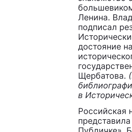
большевико
Ленина. Влад
подписал рез
Исторический
достояние на
историческог
государстве
Щербатова.
библиографи
в
Историческ
Российская 
представила
Публичке». 