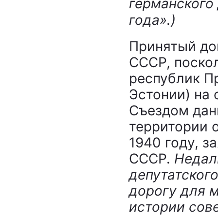
германского 
года».)
Принятый до
СССР, поско
республик П
Эстонии) на
Съездом данн
территории 
1940 году, з
СССР.
Недал
депутатског
дорогу для 
истории сове