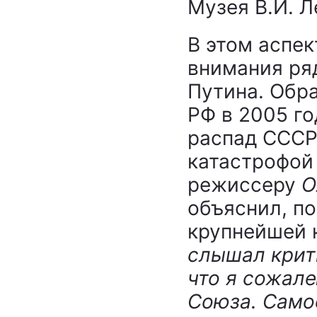
Музея В.И. Л
В этом аспе
внимания ряд
Путина. Обр
РФ в 2005 го
распад СССР
катастрофой 
режиссеру
О
объяснил, п
крупнейшей к
слышал крити
что я сожале
Союза. Самое