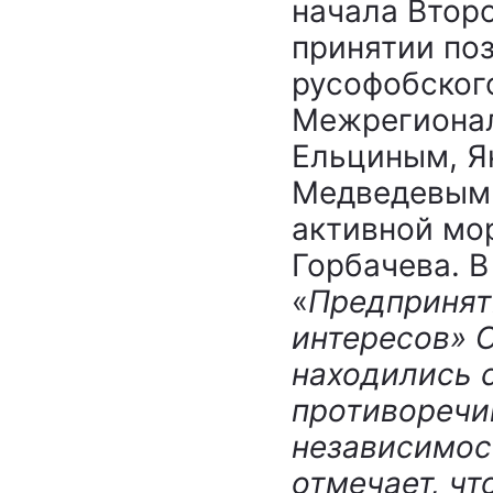
начала Второ
принятии поз
русофобског
Межрегиональ
Ельциным, Я
Медведевым
активной мо
Горбачева. 
«
Предпринят
интересов» 
находились 
противоречи
независимос
отмечает, чт