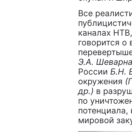
Все реалист
публицистич
каналах НТВ,
говорится о
перевертыш
Э.А. Шеварн
России
Б.Н.
окружения
(
др.)
в разруш
по уничтоже
потенциала,
мировой зак