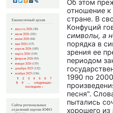
Об этом пре
отношение к
стране. В с
Ежемесячный архив
Конфуций го
августа 2026
(30)
символы, а н
июля 2026
(101)
июня 2026
(64)
порядка в си
мая 2026
(115)
апреля 2026
(105)
зрения ее п
марта 2026
(119)
периодом за
февраля 2026
(93)
января 2026
(135)
государствен
декабря 2025
(132)
ноября 2025
(136)
1990 по 2000
Страницы
2
3
4
5
6
7
1
8
9
…
следующая ›
произведени
последняя »
песня". Сло
пытались соч
Сайты региональных
хорошего из 
отделений партии ЮФО