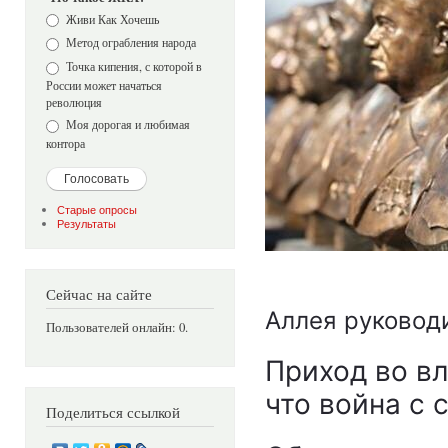
Варианты
Живи Как Хочешь
Метод ограбления народа
Точка кипения, с которой в
России может начаться
революция
Моя дорогая и любимая
контора
Старые опросы
Результаты
Сейчас на сайте
Аллея руковод
Пользователей онлайн: 0.
Приход во вл
что война с
Поделиться ссылкой