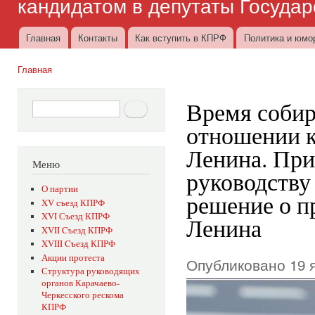
кандидатом в депутаты Госуда
Главная
Контакты
Как вступить в КПРФ
Политика и юмо
Главное меню
Главная
Вы здесь
Время собир
Форма поиска
Поиск
отношении к
Ленина. При
Меню
руководству
О партии
решение о п
XV съезд КПРФ
XVI Съезд КПРФ
Ленина
XVII Cъезд КПРФ
XVIII Cъезд КПРФ
Акции протеста
Опубликовано 19 я
Структура руководящих
органов Карачаево-
Черкесского рескома
КПРФ