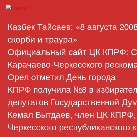
Пер
ос
Карачаево-
Новости,
со
Черкесское
аргументы,
Казбек Тайсаев: «8 августа 200
республиканское
факты
отделение
скорби и траура»
Коммунистической
Официальный сайт ЦК КПРФ: С
партии
Российской
Карачаево-Черкесского реском
Федерации
Орел отметил День города
КПРФ получила №8 в избирате
депутатов Государственной Ду
Кемал Бытдаев, член ЦК КПРФ,
Черкесского республиканского 