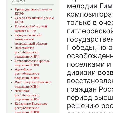
и СКФО
мелодии Гим
Краснодарское отделение
композитора 
КПРФ
Северо-Осетинский реском
только в оч
КПРФ
Ростовский областной
гитлеровско
комитет КПРФ
Официальный сайт
государстве
коммунистов
Астраханской области
Победы, но о
Дагестанское
республиканское
освобожден
отделение КПРФ
Ставропольское краевое
поселками и
отделение КПРФ
Адыгейское
дивизии воз
республиканское
отделение КПРФ
восстановле
Волгоградское областное
отделение КПРФ
граждан Рос
Чеченское
республиканское
период высш
отделение КПРФ
решению рос
Кабардино-Балкарское
республиканское
отделение КПРФ