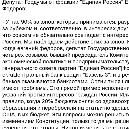
Депутат Госдумы от фракции "Единая Россия" Е
Федоров:
- У нас 90% законов, которые принимаются, ра
за рубежом и, соответственно, в интересах друг
что совсем не обязательно совпадает с интере
России. Мы наблюдаем действие этих законов. 
когда евгений федоров, депутат Государственн
четырех созывов, бывший председатель Комите
экономической политике и предпринимательству
генерального совета партии "Единая Россия"|Фо
er.ruЦентральный банк вводит "Базель-3", и в р
банков оказываются банкротами. Сотни тысяч л
имеют проблемы. Это прямой пример исполнен
указаний против интересов граждан России. И
правило, когда 20% бюджета сняли со здравоох
образования и перебросили на статьи по здра
США, в их бюджет. Эти вопросы можно решить т
изменением Конституции, только тогда мы реш
суверенитета страны. Нужно изменить те стать