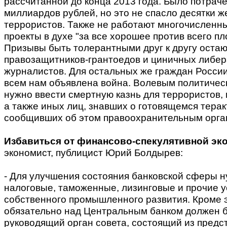
рассчитанной до конца 2013 года. Было потрач
миллиардов рублей, но это не спасло десятки ж
террористов. Также не работают многочисленн
проекты в духе "за все хорошее против всего пл
Призывы быть толерантными друг к другу остаю
правозащитников-грантоедов и циничных либе
журналистов. Для остальных же граждан России
всем нам объявлена война. Волевым политиче
нужно ввести смертную казнь для террористов, 
а также иных лиц, знавших о готовящемся терак
сообщивших об этом правоохранительным орга
Избавиться от финансово-спекулятивной эк
экономист, публицист Юрий Болдырев:
- Для улучшения состояния банковской сферы н
налоговые, таможенные, лизинговые и прочие у
собственного промышленного развития. Кроме э
обязательно над Центральным банком должен 
руководящий орган совета, состоящий из предс