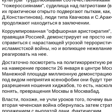
"тожероссиянами", судилища над патриотами (в
их практически открыто подвергают пыткам, как,
Д.Константинова), люди типа Квачкова и С.Арак
продолжают находиться в заключении.
Коррумпированная "оффшорная аристократия",
правящая Россией, демонстрирует не просто н
справиться с нарастающей угрозой террористи
исламистской войны, но и вопиющее нежелание
реагировать на нее.
Достаточно посмотреть на политикорректную р
на намерение провести 26 января в центре Мос
Манежной площади миллионную демонстрацию 
под видом неприятия ксенофобии они будут тре
разрешения ношения хиджабов, то есть, наскол
понять, превращения Москвы в Москвабад.
Власти, похоже, не учли уроков того, почему вы
вторая чеченская война обернулась затем стра
поражением с выплатой дани, фактическим