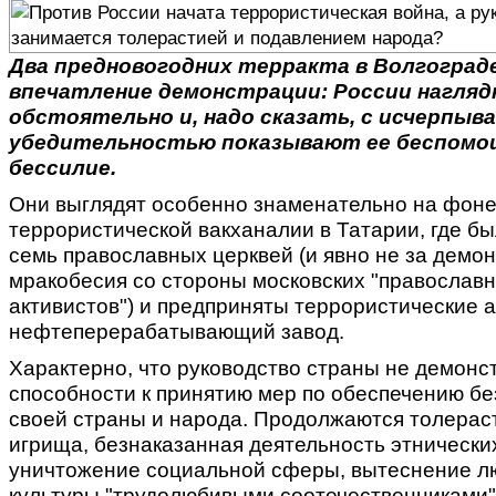
Два предновогодних терракта в Волгоград
впечатление демонстрации: России нагляд
обстоятельно и, надо сказать, с исчерпы
убедительностью показывают ее беспомо
бессилие.
Они выглядят особенно знаменательно на фон
террористической вакханалии в Татарии, где б
семь православных церквей (и явно не за демо
мракобесия со стороны московских "православ
активистов") и предприняты террористические а
нефтеперерабатывающий завод.
Характерно, что руководство страны не демонс
способности к принятию мер по обеспечению б
своей страны и народа. Продолжаются толерас
игрища, безнаказанная деятельность этнически
уничтожение социальной сферы, вытеснение л
культуры "трудолюбивыми соотечественниками"