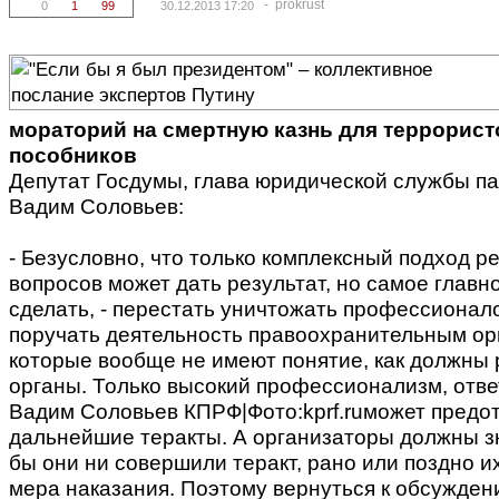
- prokrust
0
1
99
30.12.2013 17:20
мораторий на смертную казнь для террорист
пособников
Депутат Госдумы, глава юридической службы п
Вадим Соловьев:
- Безусловно, что только комплексный подход р
вопросов может дать результат, но самое главн
сделать, - перестать уничтожать профессионал
поручать деятельность правоохранительным ор
которые вообще не имеют понятие, как должны 
органы. Только высокий профессионализм, отве
Вадим Соловьев КПРФ|Фото:kprf.ruможет предо
дальнейшие теракты. А организаторы должны зн
бы они ни совершили теракт, рано или поздно и
мера наказания. Поэтому вернуться к обсужден