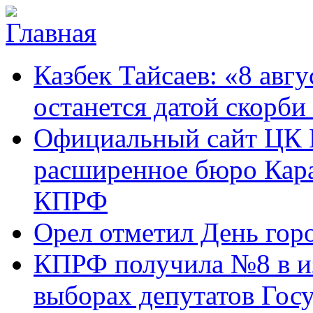
Перейти к основному содержанию
Карачаево-
Новости,
Казбек Тайсаев: «8 авгу
Черкесское
аргументы,
республиканское
факты
отделение
останется датой скорби
Коммунистической
партии Российской
Официальный сайт ЦК 
Федерации
расширенное бюро Кара
КПРФ
Орел отметил День гор
КПРФ получила №8 в и
выборах депутатов Гос