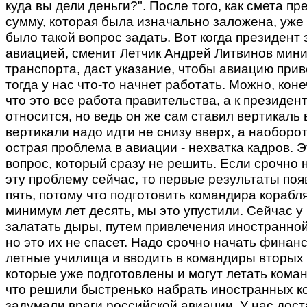
куда вы дели деньги?". После того, как смета пр
сумму, которая была изначально заложена, уже 
было такой вопрос задать. Вот когда президент
авиацией, сменит Летчик Андрей Литвинов мин
транспорта, даст указание, чтобы авиацию прив
тогда у нас что-то начнет работать. Можно, коне
что это все работа правительства, а к президент
относится, но ведь он же сам ставил вертикаль 
вертикали надо идти не снизу вверх, а наоборо
острая проблема в авиации - нехватка кадров. 
вопрос, который сразу не решить. Если срочно 
эту проблему сейчас, то первые результаты поя
пять, потому что подготовить командира корабл
минимум лет десять, мы это упустили. Сейчас у
залатать дыры, путем привлечения иностранной
но это их не спасет. Надо срочно начать финан
летные училища и вводить в командиры вторых 
которые уже подготовлены и могут летать коман
что решили быстренько набрать иностранных к
задумали враги российской авиации. У нас дос