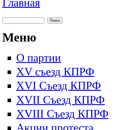
Главная
Вы здесь
Поиск
Форма поиска
Меню
О партии
XV съезд КПРФ
XVI Съезд КПРФ
XVII Cъезд КПРФ
XVIII Cъезд КПРФ
Акции протеста