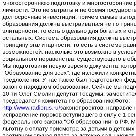
многостороннюю подготовку и многосторонние 
личности. Это не затраты и не бремя государств
долгосрочные инвестиции, причем самые выго
образования должна выстраиваться не по прин
элитарности, то есть отдельно для богатых и от
остальных. Система образования должна выстр
принципу эгалитарности, то есть в системе рав
возможностей, насколько это возможно в услов
социального неравенства, существующего в об
Мы подготовили новую версию документа, кото
"Образование для всех", где изложили конкретн
предложения. У нас также был подготовлен фе
закон о народном образовании. Сейчас мы подг
10-ти Олег Смолин депутат Госдумы, заместите
председателя комитета по образованию|Фото:
http://www.radiorus.ru/
законопроектов, направле
исправление пороков вступившего в силу с 1 се
федерального закона "Об образовании" в РФ. 
льготную оплату присмотра за детьми в детских 
противном случае плата за детские сады может