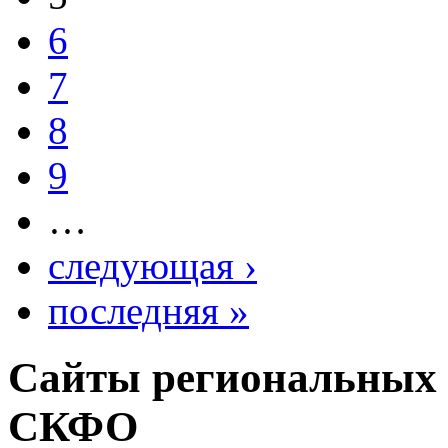
6
7
8
9
…
следующая ›
последняя »
Сайты региональных
СКФО