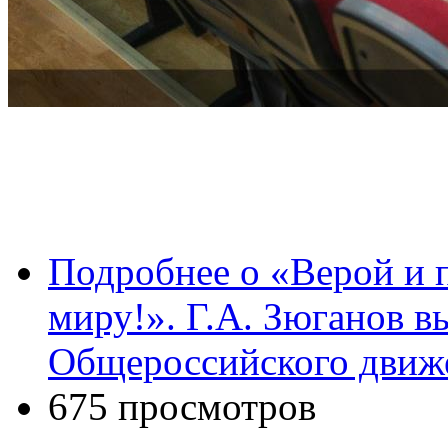
Подробнее
о «Верой и 
миру!». Г.А. Зюганов в
Общероссийского движ
675 просмотров