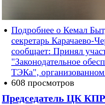
Подробнее
о Кемал Быт
секретарь Карачаево-Ч
сообщает: Принял участ
"Законодательное обес
ТЭКа", организованно
608 просмотров
Председатель ЦК КПР