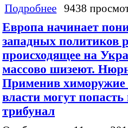
о Народный гнев сметет всё! Пала
Подробнее
9438 просмо
Ляшко взят в Мариуполе? За незав
референдума. Киевская власть сдела
Европа начинает пони
западных политиков 
происходящее на Укр
массово шизеют. Нюр
Применив химоружие 
власти могут попасть
трибунал