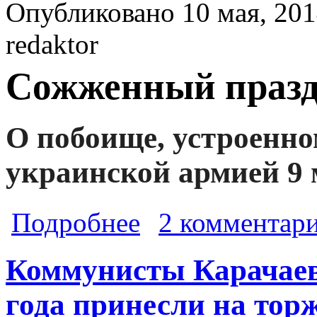
Опубликовано 10 мая, 201
redaktor
Сожженный праз
О побоище, устроенн
украинской армией 9 
о Сожженный праздник. О побоище,
Подробнее
2 комментар
Одесситов убивали и жгли, чтобы о
Коммунисты Карачаев
года принесли на тор