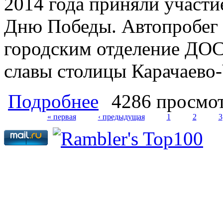
2014 года приняли участи
Дню Победы. Автопробег 
городским отделение ДО
славы столицы Карачаево-
о Коммунисты и комсомольцы Карача
Подробнее
4286 просмо
посвященном Дню Победы
« первая
‹ предыдущая
1
2
3
Страницы