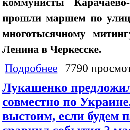
коммунисты Карачаево
прошли маршем по улиц
многотысячному митинг
Ленина в Черкесске.
о Коммунисты Карачаево-Черкесии 
Подробнее
7790 просмо
Знамя Победы
Лукашенко предложил
совместно по Украине
выстоим, если будем 