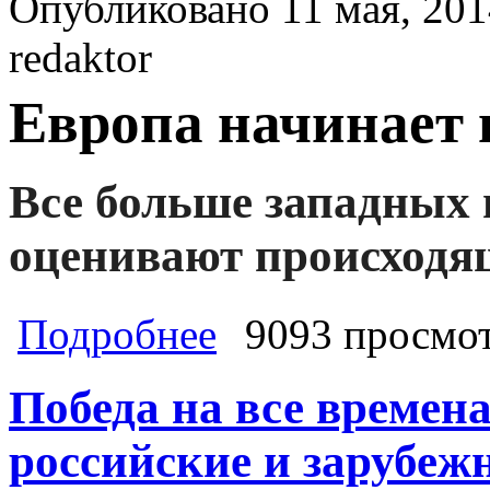
Опубликовано 11 мая, 201
redaktor
Европа начинает
Все больше западных 
оценивают происходя
о Европа начинает понимать Москв
Подробнее
9093 просмо
Украине. Майдауны же массово ши
киевские власти могут попасть по
Победа на все времен
российские и зарубеж