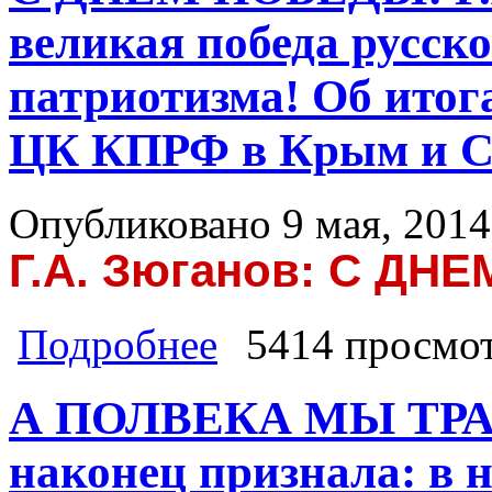
великая победа русско
патриотизма! Об итог
ЦК КПРФ в Крым и С
Опубликовано 9 мая, 2014
Г.А. Зюганов: С ДН
о С ДНЕМ ПОБЕДЫ! Г.А. Зюганов: Э
Подробнее
5414 просмо
итогах поездки Председателя ЦК 
А ПОЛВЕКА МЫ ТРА
наконец признала: в 