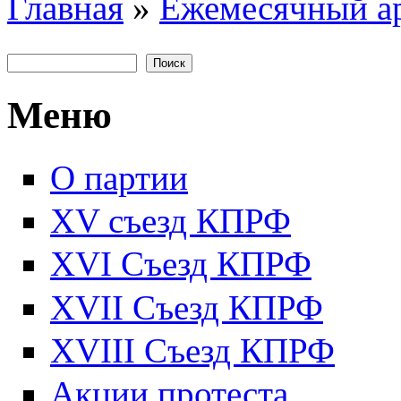
Главная
»
Ежемесячный а
Вы здесь
Поиск
Форма поиска
Меню
О партии
XV съезд КПРФ
XVI Съезд КПРФ
XVII Cъезд КПРФ
XVIII Cъезд КПРФ
Акции протеста