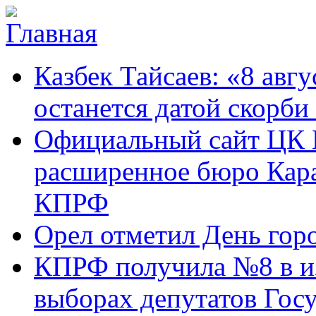
Перейти к основному содержанию
Карачаево-
Новости,
Казбек Тайсаев: «8 авгу
Черкесское
аргументы,
республиканское
факты
отделение
останется датой скорби
Коммунистической
партии Российской
Официальный сайт ЦК 
Федерации
расширенное бюро Кара
КПРФ
Орел отметил День гор
КПРФ получила №8 в и
выборах депутатов Гос