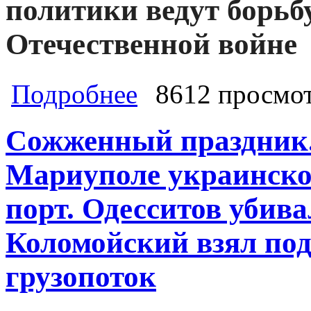
политики ведут борьб
Отечественной войне
о Победа на все времена. Почему н
Подробнее
8612 просмо
Великой Отечественной войне. Эро
победу над капитализмом, либо он 
Сожженный праздник.
Мариуполе украинско
порт. Одесситов убива
Коломойский взял под
грузопоток