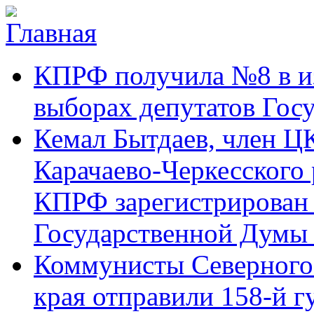
Перейти к основному содержанию
Карачаево-
Новости,
КПРФ получила №8 в и
Черкесское
аргументы,
республиканское
факты
отделение
выборах депутатов Гос
Коммунистической
партии Российской
Кемал Бытдаев, член Ц
Федерации
Карачаево-Черкесского
КПРФ зарегистрирован 
Государственной Думы
Коммунисты Северного 
края отправили 158-й 