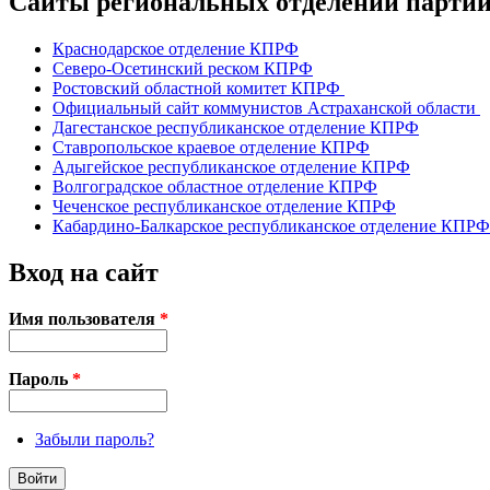
Сайты региональных отделений парт
Краснодарское отделение КПРФ
Северо-Осетинский реском КПРФ
Ростовский областной комитет КПРФ
Официальный сайт коммунистов Астраханской области
Дагестанское республиканское отделение КПРФ
Ставропольское краевое отделение КПРФ
Адыгейское республиканское отделение КПРФ
Волгоградское областное отделение КПРФ
Чеченское республиканское отделение КПРФ
Кабардино-Балкарское республиканское отделение КПРФ
Вход на сайт
Имя пользователя
*
Пароль
*
Забыли пароль?