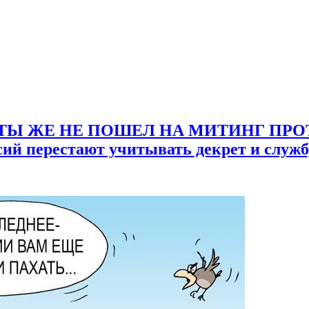
утина для мужчин России. Безумие нездоровой антинародной 
ов привели страну и народ к состоянию выживания
ГУ! ТЫ ЖЕ НЕ ПОШЕЛ НА МИТИНГ 
ий перестают учитывать декрет и служб