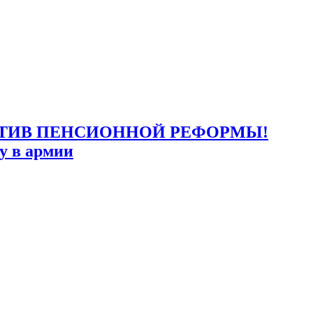
вертикали власти, выстроенной Путиным, беспредел,
ПРОТИВ ПЕНСИОННОЙ РЕФОРМЫ!
у в армии