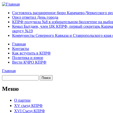
Перейти к основному содержанию
Карачаево-
Новости,
Состоялось расширенное бюро Карачаево-Черкесского р
Черкесское
аргументы,
Орел отметил День города
республиканское
факты
КПРФ получила №8 в избирательном бюллетене на выбор
отделение
Кемал Бытдаев, член ЦК КПРФ, первый секретарь Карача
Коммунистической
округу №19
партии Российской
Коммунисты Северного Кавказа и Ставропольского края 
Федерации
Главная
Контакты
Главное меню
Как вступить в КПРФ
Политика и юмор
Вести КЧРО КПРФ
Главная
Вы здесь
Поиск
Форма поиска
Меню
О партии
XV съезд КПРФ
XVI Съезд КПРФ