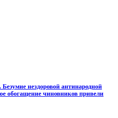
езумие нездоровой антинародной
ное обогащение чиновников привели