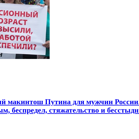
российской пенсионной «реформы»
акинтош Путина для мужчин России. Б
м, беспредел, стяжательство и бесстыд