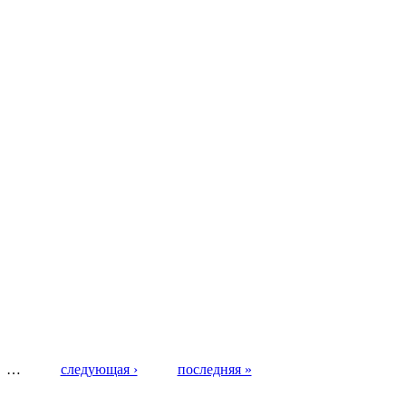
…
следующая ›
последняя »