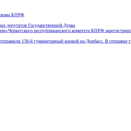
ескома КПРФ
ах депутатов Государственной Думы
ево-Черкесского республиканского комитета КПРФ зарегистрир
отправили 158-й гуманитарный конвой на Донбасс. В отправке 