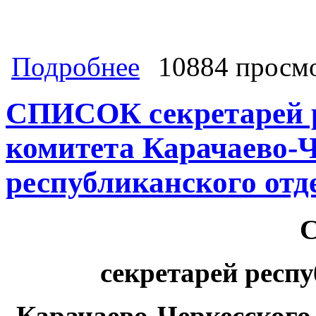
о СПИСОК членов бюро республикан
Подробнее
10884 просм
КПРФ
СПИСОК секретарей 
комитета Карачаево-Ч
республиканского от
С
секретарей респ
Карачаево-Черкесского