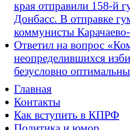
края отправили 158-й 
Донбасс. В отправке гу
коммунисты Карачаево
Ответил на вопрос «Ко
неопределившихся изби
безусловно оптимальн
Главная
Главное меню
Контакты
Как вступить в КПРФ
Политика и юмор