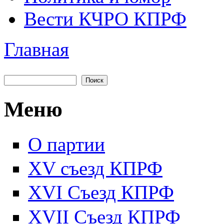
Вести КЧРО КПРФ
Главная
Вы здесь
Поиск
Форма поиска
Меню
О партии
XV съезд КПРФ
XVI Съезд КПРФ
XVII Cъезд КПРФ