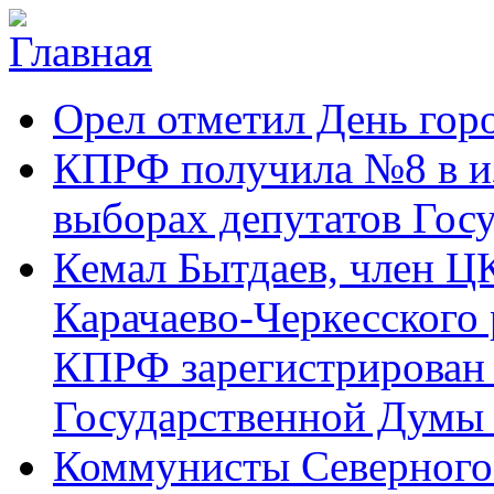
Перейти к основному содержанию
Карачаево-
Новости,
Орел отметил День гор
Черкесское
аргументы,
республиканское
факты
отделение
КПРФ получила №8 в и
Коммунистической
партии Российской
выборах депутатов Гос
Федерации
Кемал Бытдаев, член Ц
Карачаево-Черкесского
КПРФ зарегистрирован 
Государственной Думы
Коммунисты Северного 