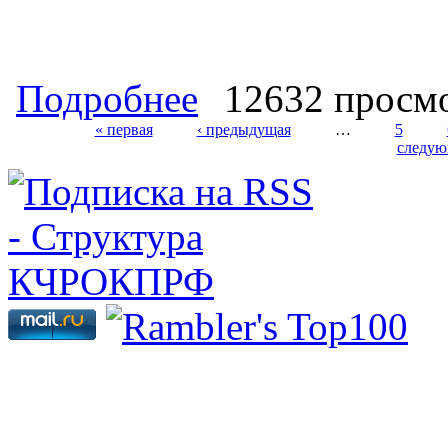
о Список первых секретарей горко
Подробнее
12632 просм
« первая
‹ предыдущая
…
5
следую
Страницы