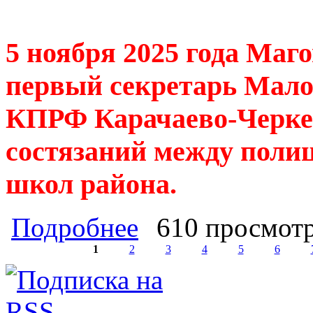
5 ноября 2025 года Маг
первый секретарь Мало
КПРФ Карачаево-Черке
состязаний между поли
школ района.
о Магомет Урусов, подполковник, 
Подробнее
610 просмот
активно работал в жюри состязани
1
2
3
4
5
6
Страницы