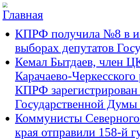
Перейти к основному содержанию
Карачаево-
Новости,
КПРФ получила №8 в и
Черкесское
аргументы,
республиканское
факты
отделение
выборах депутатов Гос
Коммунистической
партии Российской
Кемал Бытдаев, член Ц
Федерации
Карачаево-Черкесского
КПРФ зарегистрирован 
Государственной Думы
Коммунисты Северного 
края отправили 158-й 