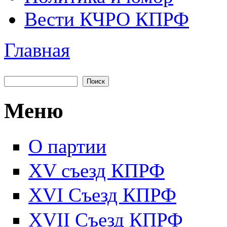
Вести КЧРО КПРФ
Главная
Вы здесь
Поиск
Форма поиска
Меню
О партии
XV съезд КПРФ
XVI Съезд КПРФ
XVII Cъезд КПРФ