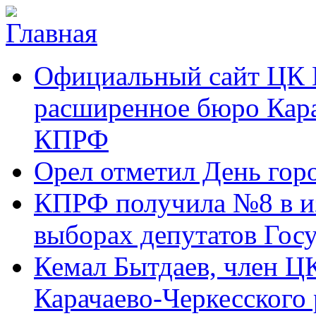
Перейти к основному содержанию
Карачаево-
Новости,
Официальный сайт ЦК 
Черкесское
аргументы,
республиканское
факты
отделение
расширенное бюро Кара
Коммунистической
партии Российской
КПРФ
Федерации
Орел отметил День гор
КПРФ получила №8 в и
выборах депутатов Гос
Кемал Бытдаев, член Ц
Карачаево-Черкесского