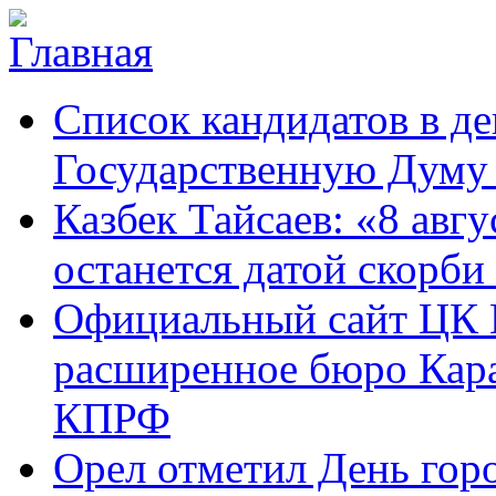
Перейти к основному содержанию
Карачаево-
Новости,
Список кандидатов в д
Черкесское
аргументы,
республиканское
факты
отделение
Государственную Думу 
Коммунистической
партии Российской
Казбек Тайсаев: «8 авгу
Федерации
останется датой скорби
Официальный сайт ЦК 
расширенное бюро Кара
КПРФ
Орел отметил День гор