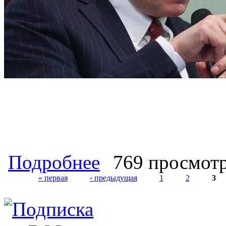
о О неожиданном возвращении Росс
Подробнее
769 просмот
« первая
‹ предыдущая
1
2
3
Страницы