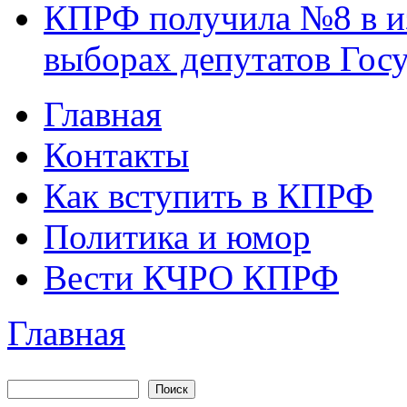
КПРФ получила №8 в и
выборах депутатов Гос
Главная
Главное меню
Контакты
Как вступить в КПРФ
Политика и юмор
Вести КЧРО КПРФ
Главная
Вы здесь
Поиск
Форма поиска