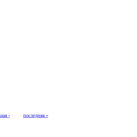
щая ›
последняя »