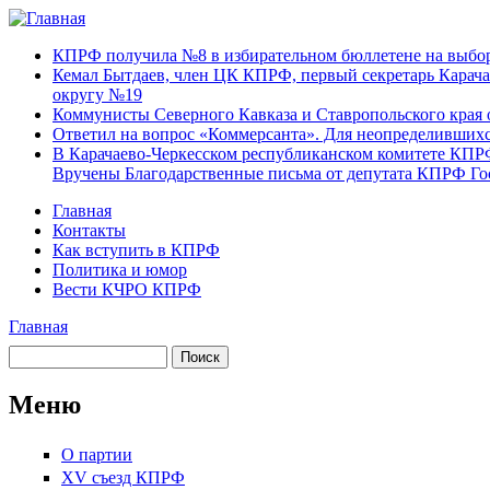
Перейти к основному содержанию
Карачаево-
Новости,
КПРФ получила №8 в избирательном бюллетене на выбор
Черкесское
аргументы,
Кемал Бытдаев, член ЦК КПРФ, первый секретарь Карача
республиканское
факты
округу №19
отделение
Коммунисты Северного Кавказа и Ставропольского края 
Коммунистической
Ответил на вопрос «Коммерсанта». Для неопределивших
партии Российской
В Карачаево-Черкесском республиканском комитете КПР
Федерации
Вручены Благодарственные письма от депутата КПРФ Г
Главная
Контакты
Главное меню
Как вступить в КПРФ
Политика и юмор
Вести КЧРО КПРФ
Главная
Вы здесь
Поиск
Форма поиска
Меню
О партии
XV съезд КПРФ