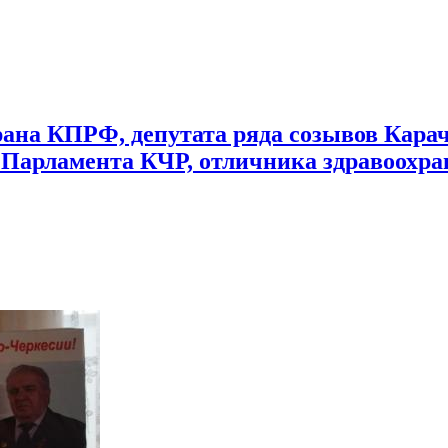
го рескома КПРФ, аул Али-Бердуковский, КЧР в газете "ПРАВДА
рана КПРФ, депутата ряда созывов Карач
а Парламента КЧР, отличника здравоохр