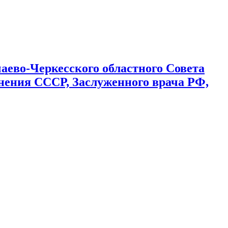
": "Как звучит он в ленинских произведениях". К 250-летию со
аево-Черкесского областного Совета
анения СССР, Заслуженного врача РФ,