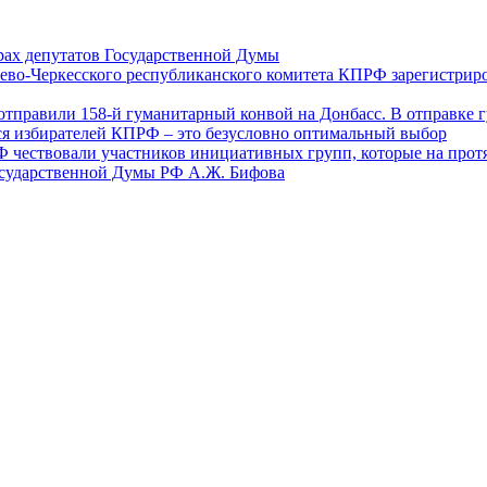
ах депутатов Государственной Думы
ево-Черкесского республиканского комитета КПРФ зарегистрир
отправили 158-й гуманитарный конвой на Донбасс. В отправке 
ся избирателей КПРФ – это безусловно оптимальный выбор
Ф чествовали участников инициативных групп, которые на прот
осударственной Думы РФ А.Ж. Бифова