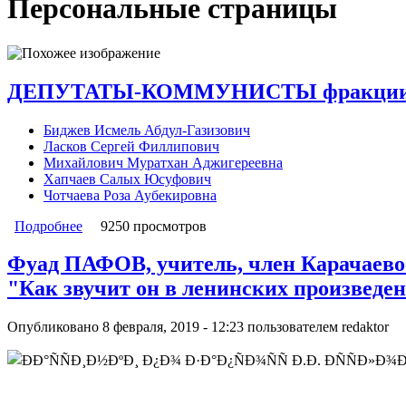
Персональные страницы
ДЕПУТАТЫ-КОММУНИСТЫ фракции КПРФ
Биджев Исмель Абдул-Газизович
Ласков Сергей Филлипович
Михайлович Муратхан Аджигереевна
Хапчаев Салых Юсуфович
Чотчаева Роза Аубекировна
Подробнее
о ДЕПУТАТЫ-КОММУНИСТЫ фракции КПРФ в Народ
9250 просмотров
Фуад ПАФОВ, учитель, член Карачаево
"Как звучит он в ленинских произведен
Опубликовано 8 февраля, 2019 - 12:23 пользователем
redaktor