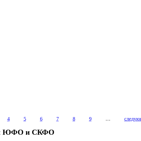
4
5
6
7
8
9
…
следую
ии ЮФО и СКФО