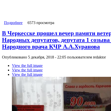
Подробнее
о Фуад ПАФОВ, учитель, член Карачаево-Черкесско
6573 просмотра
дня рождения И.А. Крылова
В Черкесске прошел вечер памяти вете
Народных депутатов, депутата 1 созыв
Народного врача КЧР А.А.Хуранова
Опубликовано 5 декабря, 2018 - 22:05 пользователем
redaktor
View the full image
View the full image
View the full image