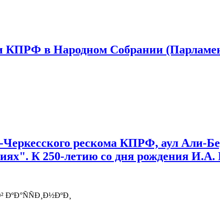
 в Народном Собрании (Парламенте)
ном Собрании (Парламенте) Карачаево-Черкесской Респуб
-Черкесского рескома КПРФ, аул Али-Бе
иях". К 250-летию со дня рождения И.А.