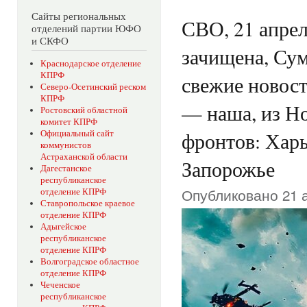
Сайты региональных
СВО, 21 апрел
отделений партии ЮФО
и СКФО
зачищена, Сум
Краснодарское отделение
КПРФ
свежие новос
Северо-Осетинский реском
КПРФ
— наша, из Но
Ростовский областной
комитет КПРФ
Официальный сайт
фронтов: Харь
коммунистов
Астраханской области
Запорожье
Дагестанское
республиканское
Опубликовано 21 а
отделение КПРФ
Ставропольское краевое
отделение КПРФ
Адыгейское
республиканское
отделение КПРФ
Волгоградское областное
отделение КПРФ
Чеченское
республиканское