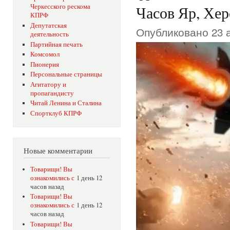
Черкесского рескома
Часов Яр, Хер
КПРФ
Депутатская
Опубликовано 23 а
деятельность
Партийная печать
Комсомол
Пионерия
Персональные страницы
Агитатору и
пропагандисту
Читай Ленина и Сталина
Спортклуб КПРФ
Новые комментарии
Товарищи! Вы
ознакомились с
1 день 12
часов назад
Товарищи! Вы
ознакомились с
1 день 12
часов назад
Товарищи! Вы