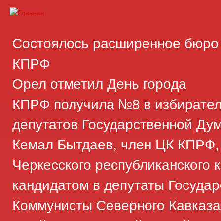
Пер
ос
Карачаево-
Новости,
со
Черкесское
аргументы,
Состоялось расширенное бюро 
республиканское
факты
отделение
КПРФ
Коммунистической
Орел отметил День города
партии
Российской
КПРФ получила №8 в избирате
Федерации
депутатов Государственной Ду
Кемал Бытдаев, член ЦК КПРФ,
Черкесского республиканского 
кандидатом в депутаты Госуда
Коммунисты Северного Кавказа