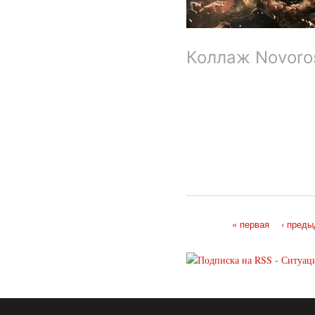
Коллаж Novoro
« первая
‹ пред
Страницы