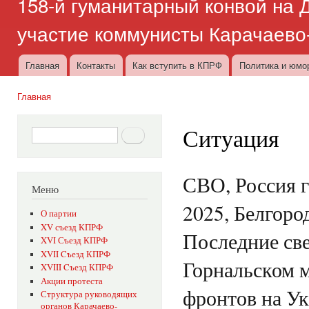
158-й гуманитарный конвой на Д
участие коммунисты Карачаево
Главная
Контакты
Как вступить в КПРФ
Политика и юмо
Главное меню
Главная
Вы здесь
Ситуация
Форма поиска
Поиск
СВО, Россия г
Меню
2025, Белгород
О партии
XV съезд КПРФ
Последние све
XVI Съезд КПРФ
XVII Cъезд КПРФ
Горнальском 
XVIII Cъезд КПРФ
Акции протеста
фронтов на Ук
Структура руководящих
органов Карачаево-