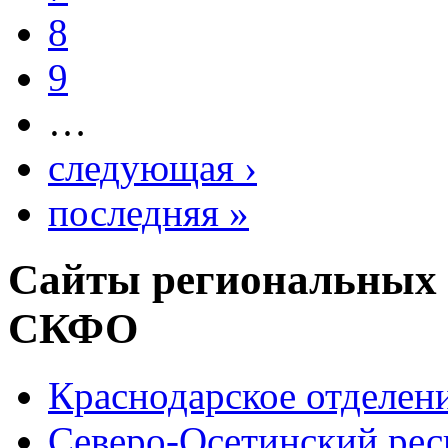
8
9
…
следующая ›
последняя »
Сайты региональных
СКФО
Краснодарское отделе
Северо-Осетинский ре