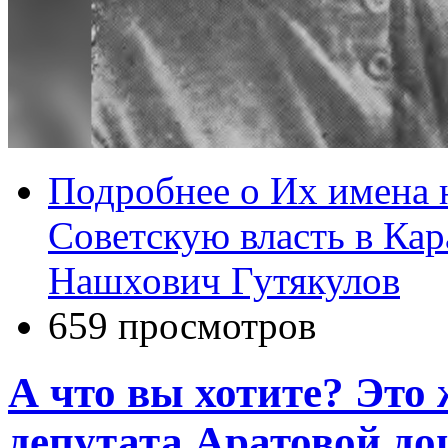
Подробнее
о Их имена 
Советскую власть в Кар
Нашхович Гутякулов
659 просмотров
А что вы хотите? Это
депутата Аратовой до