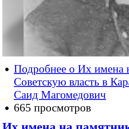
Подробнее
о Их имена 
Советскую власть в Кар
Саид Магомедович
665 просмотров
Их имена на памятни