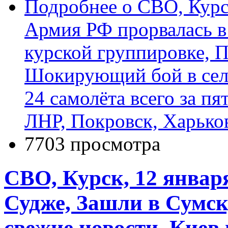
Подробнее
о СВО, Курск
Армия РФ прорвалась в
курской группировке, П
Шокирующий бой в сел
24 самолёта всего за пя
ЛНР, Покровск, Харько
7703 просмотра
СВО, Курск, 12 январ
Судже, Зашли в Сумск
свежие новости, Киев