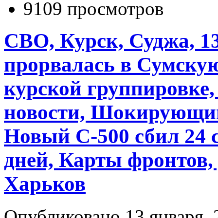
9109 просмотров
СВО, Курск, Суджа, 1
прорвалась в Сумскую
курской группировке,
новости, Шокирующий 
Новый С-500 сбил 24 с
дней, Карты фронтов,
Харьков
Опубликовано 13 января, 