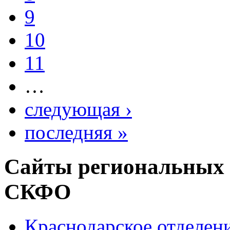
9
10
11
…
следующая ›
последняя »
Сайты региональных
СКФО
Краснодарское отделе