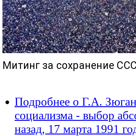
Митинг за сохранение СС
Подробнее
о Г.А. Зюган
социализма - выбор абс
назад, 17 марта 1991 г