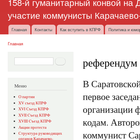
158-й гуманитарный конвой на Д
участие коммунисты Карачаево
Главная
Контакты
Как вступить в КПРФ
Политика и юмо
Главное меню
Главная
Вы здесь
референдум
Форма поиска
Поиск
В Саратовско
Меню
первое заседа
О партии
XV съезд КПРФ
организации 
XVI Съезд КПРФ
XVII Cъезд КПРФ
кодам. Авторо
XVIII Cъезд КПРФ
Акции протеста
коммунист Са
Структура руководящих
органов Карачаево-