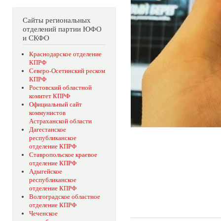
Сайты региональных
отделений партии ЮФО
и СКФО
Краснодарское отделение
КПРФ
Северо-Осетинский реском
КПРФ
Ростовский областной
комитет КПРФ
Официальный сайт
коммунистов
Астраханской области
Дагестанское
республиканское
отделение КПРФ
Ставропольское краевое
отделение КПРФ
Адыгейское
республиканское
отделение КПРФ
Волгоградское областное
отделение КПРФ
Чеченское