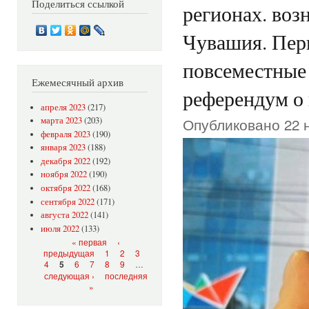
Поделиться ссылкой
регионах. воз
Чувашия. Пер
повсеместные 
Ежемесячный архив
референдум о
апреля 2023
(217)
Опубликовано 22 н
марта 2023
(203)
февраля 2023
(190)
января 2023
(188)
декабря 2022
(192)
ноября 2022
(190)
октября 2022
(168)
сентября 2022
(171)
августа 2022
(141)
июля 2022
(133)
Страницы
« первая
‹
предыдущая
1
2
3
4
6
7
8
9
…
5
следующая ›
последняя
»