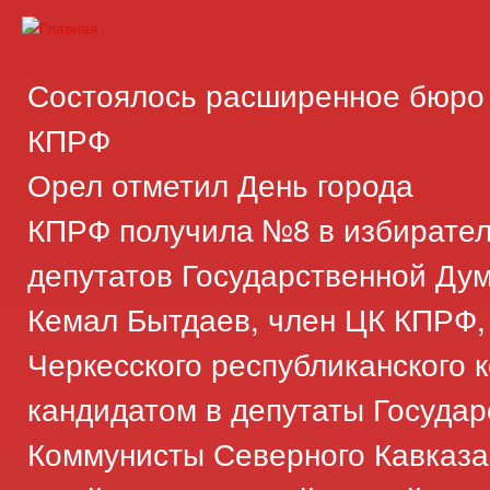
Пер
ос
Карачаево-
Новости,
со
Черкесское
аргументы,
Состоялось расширенное бюро 
республиканское
факты
отделение
КПРФ
Коммунистической
Орел отметил День города
партии
Российской
КПРФ получила №8 в избирате
Федерации
депутатов Государственной Ду
Кемал Бытдаев, член ЦК КПРФ,
Черкесского республиканского 
кандидатом в депутаты Госуда
Коммунисты Северного Кавказа