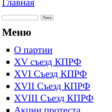
Главная
Вы здесь
Поиск
Форма поиска
Меню
О партии
XV съезд КПРФ
XVI Съезд КПРФ
XVII Cъезд КПРФ
XVIII Cъезд КПРФ
Акции протеста