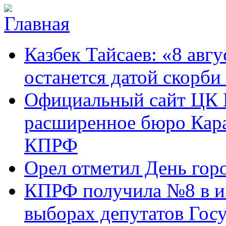
Перейти к основному содержанию
Карачаево-
Новости,
Казбек Тайсаев: «8 авгу
Черкесское
аргументы,
республиканское
факты
отделение
останется датой скорби
Коммунистической
партии Российской
Официальный сайт ЦК 
Федерации
расширенное бюро Кара
КПРФ
Орел отметил День гор
КПРФ получила №8 в и
выборах депутатов Гос