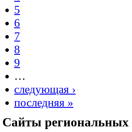
5
6
7
8
9
…
следующая ›
последняя »
Сайты региональных