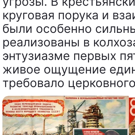
угрозы. В крестьянск
круговая порука и вз
были особенно сильн
реализованы в колхоза
энтузиазме первых пя
живое ощущение един
требовало церковного