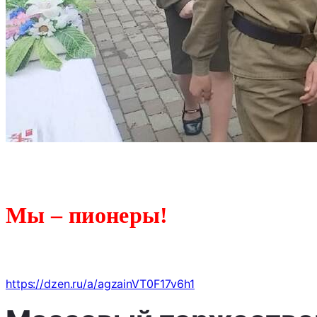
Мы – пионеры!
https://dzen.ru/a/agzainVT0F17v6h1