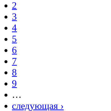
2
3
4
5
6
7
8
9
…
следующая ›