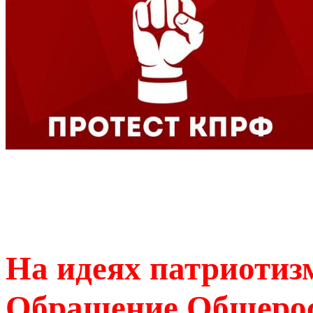
На идеях патриотиз
Обращение Общерос