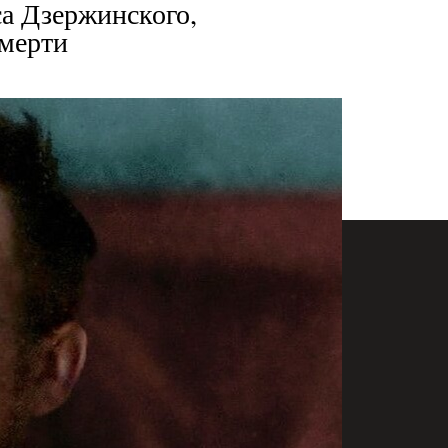
а Дзержинского,
смерти