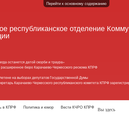
Перейти к основному содержанию
ое республиканское отделение Комму
ции
сегда останется датой скорби и траура»
 расширенное бюро Карачаево-Черкесского рескома КПРФ
етене на выборах депутатов Государственной Думы
кретарь Карачаево-Черкесского республиканского комитета КПРФ зарегистри
ть в КПРФ
Политика и юмор
Вести КЧРО КПРФ
Вы здесь