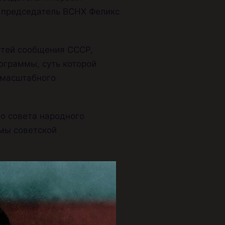
 председатель ВСНХ Феликс
утей сообщения СССР,
ограммы, суть которой
омасштабного
о совета народного
мы советской