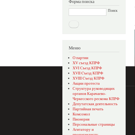
Форма поиска
Поиск
Меню
О партии
XV съезд КПРФ
XVI Съезд КПРФ
XVII Cъезд КПРФ
XVIII Cъезд КПРФ
Акции протеста
Структура руководящих
органов Карачаево-
Черкесского рескома КПРФ
Депутатская деятельность
Партийная печать
Комсомол
Пионерия
Персональные страницы
Агитатору и
пропагандисту