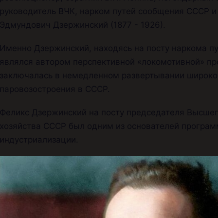
руководитель ВЧК, нарком путей сообщения СССР и
Эдмундович Дзержинский (1877 - 1926).
Именно Дзержинский, находясь на посту наркома п
являлся автором перспективной «локомотивной» пр
заключалась в немедленном развертывании широк
паровозостроения в СССР.
Феликс Дзержинский на посту председателя Высшег
хозяйства СССР был одним из основателей програм
индустриализации.