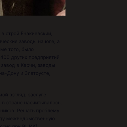
в строй Енакиевский,
ческие заводы на юге, а
ме того, было
 400 других предприятий
завод в Керчи, заводы
на-Дону и Златоусте,
ой взгляд, заслуге
 в стране насчитывалось,
рников. Решать проблему
году межведомственную
ссия при ВЦИК).