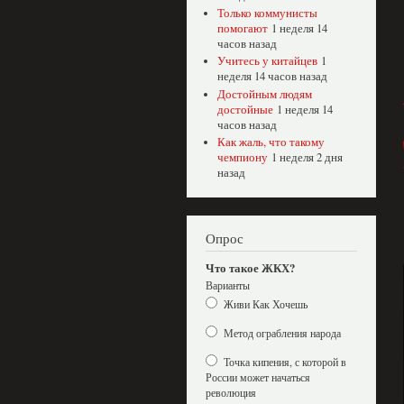
Только коммунисты
помогают
1 неделя 14
часов назад
Учитесь у китайцев
1
неделя 14 часов назад
Достойным людям
достойные
1 неделя 14
часов назад
Как жаль, что такому
чемпиону
1 неделя 2 дня
назад
Опрос
Что такое ЖКХ?
Варианты
Живи Как Хочешь
Метод ограбления народа
Точка кипения, с которой в
России может начаться
революция