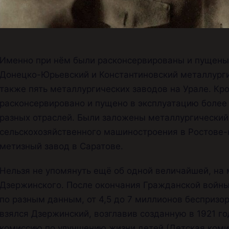
Именно при нём были расконсервированы и пущены 
Донецко-Юрьевский и Константиновский металлурги
также пять металлургических заводов на Урале. Кро
расконсервировано и пущено в эксплуатацию более
разных отраслей. Были заложены металлургический 
сельскохозяйственного машиностроения в Ростове-
метизный завод в Саратове.
Нельзя не упомянуть ещё об одной величайшей, на м
Дзержинского. После окончания Гражданской войны
по разным данным, от 4,5 до 7 миллионов беспризо
взялся Дзержинский, возглавив созданную в 1921 
комиссию по улучшению жизни детей (Детская коми