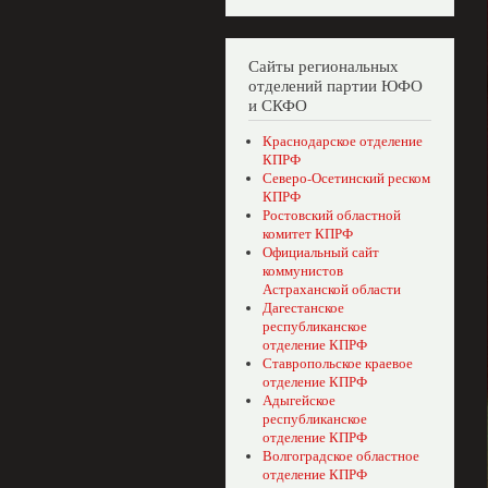
Сайты региональных
отделений партии ЮФО
и СКФО
Краснодарское отделение
КПРФ
Северо-Осетинский реском
КПРФ
Ростовский областной
комитет КПРФ
Официальный сайт
коммунистов
Астраханской области
Дагестанское
республиканское
отделение КПРФ
Ставропольское краевое
отделение КПРФ
Адыгейское
республиканское
отделение КПРФ
Волгоградское областное
отделение КПРФ