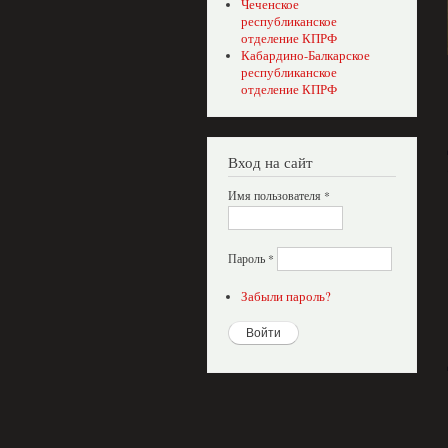
Чеченское
республиканское
отделение КПРФ
Кабардино-Балкарское
республиканское
отделение КПРФ
Вход на сайт
Имя пользователя
*
Пароль
*
Забыли пароль?