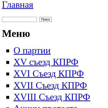
Главная
Вы здесь
Поиск
Форма поиска
Меню
О партии
XV съезд КПРФ
XVI Съезд КПРФ
XVII Cъезд КПРФ
XVIII Cъезд КПРФ