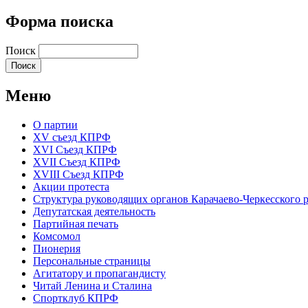
Форма поиска
Поиск
Меню
О партии
XV съезд КПРФ
XVI Съезд КПРФ
XVII Cъезд КПРФ
XVIII Cъезд КПРФ
Акции протеста
Структура руководящих органов Карачаево-Черкесского
Депутатская деятельность
Партийная печать
Комсомол
Пионерия
Персональные страницы
Агитатору и пропагандисту
Читай Ленина и Сталина
Спортклуб КПРФ