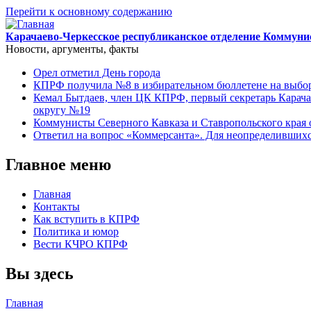
Перейти к основному содержанию
Карачаево-Черкесское республиканское отделение Коммуни
Новости, аргументы, факты
Орел отметил День города
КПРФ получила №8 в избирательном бюллетене на выбор
Кемал Бытдаев, член ЦК КПРФ, первый секретарь Карача
округу №19
Коммунисты Северного Кавказа и Ставропольского края 
Ответил на вопрос «Коммерсанта». Для неопределивших
Главное меню
Главная
Контакты
Как вступить в КПРФ
Политика и юмор
Вести КЧРО КПРФ
Вы здесь
Главная