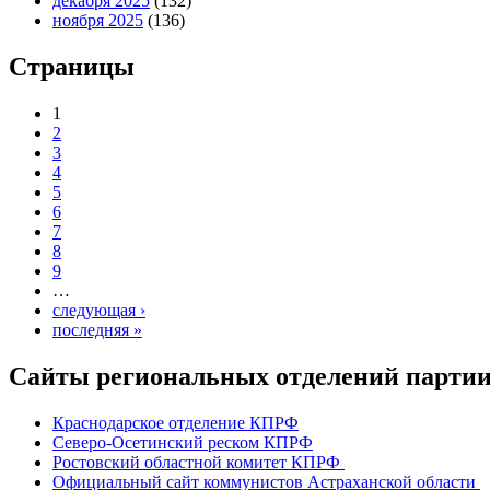
декабря 2025
(132)
ноября 2025
(136)
Страницы
1
2
3
4
5
6
7
8
9
…
следующая ›
последняя »
Сайты региональных отделений парт
Краснодарское отделение КПРФ
Северо-Осетинский реском КПРФ
Ростовский областной комитет КПРФ
Официальный сайт коммунистов Астраханской области