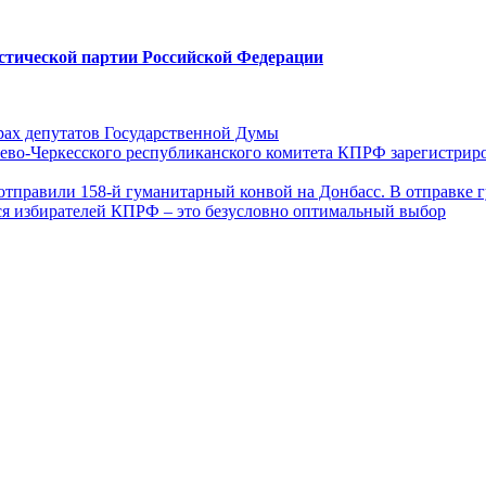
стической партии Российской Федерации
ах депутатов Государственной Думы
ево-Черкесского республиканского комитета КПРФ зарегистрир
отправили 158-й гуманитарный конвой на Донбасс. В отправке 
ся избирателей КПРФ – это безусловно оптимальный выбор