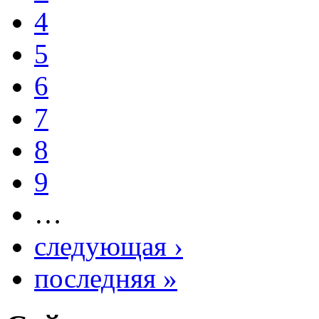
4
5
6
7
8
9
…
следующая ›
последняя »