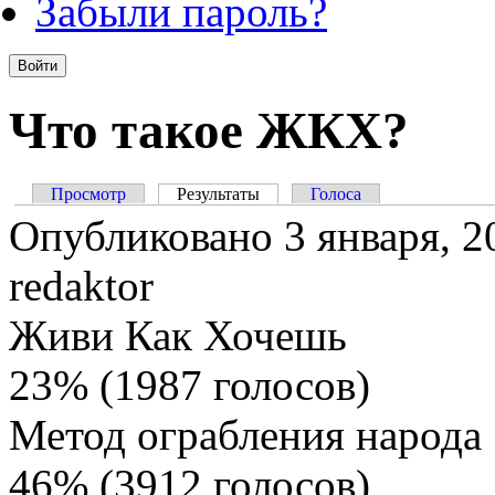
Забыли пароль?
Что такое ЖКХ?
Просмотр
Результаты
(активная вкладка)
Голоса
Главные вкладки
Опубликовано 3 января, 2
redaktor
Живи Как Хочешь
23% (1987 голосов)
Метод ограбления народа
46% (3912 голосов)