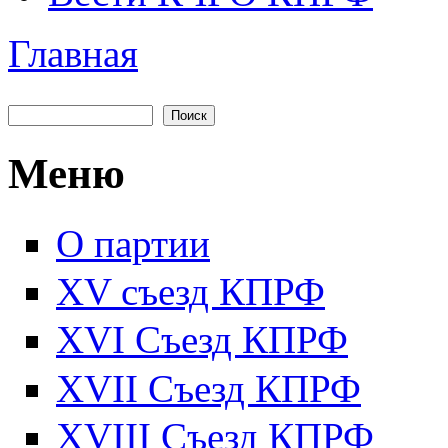
Главная
Вы здесь
Поиск
Форма поиска
Меню
О партии
XV съезд КПРФ
XVI Съезд КПРФ
XVII Cъезд КПРФ
XVIII Cъезд КПРФ