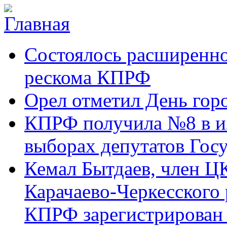
Перейти к основному содержанию
Карачаево-
Новости,
Состоялось расширенно
Черкесское
аргументы,
республиканское
факты
отделение
рескома КПРФ
Коммунистической
партии Российской
Орел отметил День гор
Федерации
КПРФ получила №8 в и
выборах депутатов Гос
Кемал Бытдаев, член Ц
Карачаево-Черкесского
КПРФ зарегистрирован 