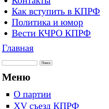
Контакты
Как вступить в КПРФ
Политика и юмор
Вести КЧРО КПРФ
Главная
Вы здесь
Поиск
Форма поиска
Меню
О партии
XV съезд КПРФ