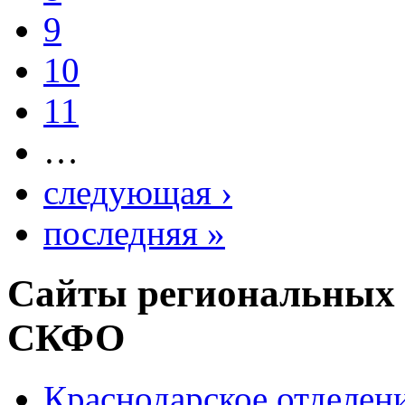
9
10
11
…
следующая ›
последняя »
Сайты региональных
СКФО
Краснодарское отделе