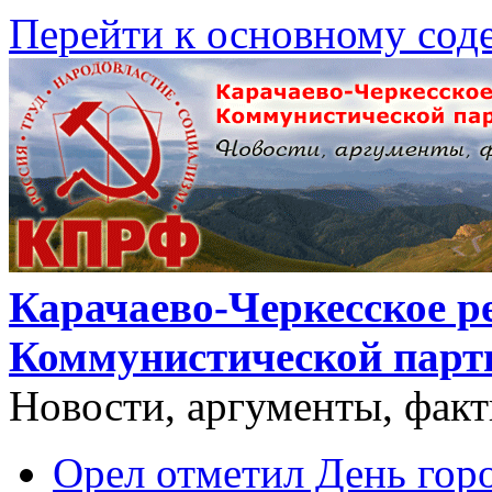
Перейти к основному со
Карачаево-Черкесское р
Коммунистической парт
Новости, аргументы, фак
Орел отметил День гор