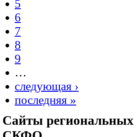
5
6
7
8
9
…
следующая ›
последняя »
Сайты региональных
СКФО