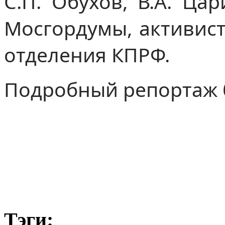
С.П. Обухов, В.А. Ца
Мосгордумы, активист
отделения КПРФ.
Подробный репортаж б
Тэги: