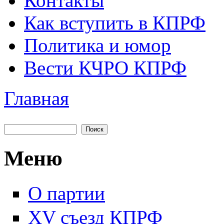
Контакты
Как вступить в КПРФ
Политика и юмор
Вести КЧРО КПРФ
Главная
Вы здесь
Поиск
Форма поиска
Меню
О партии
XV съезд КПРФ