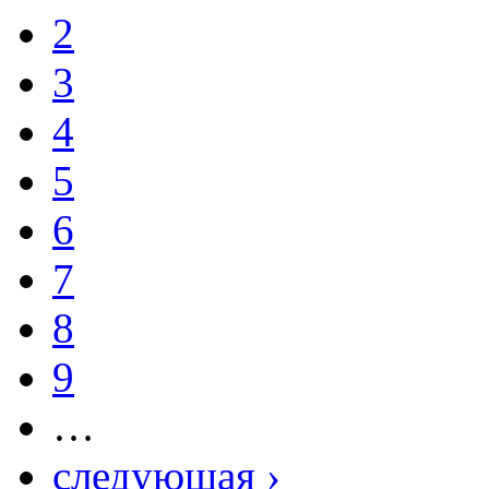
2
3
4
5
6
7
8
9
…
следующая ›