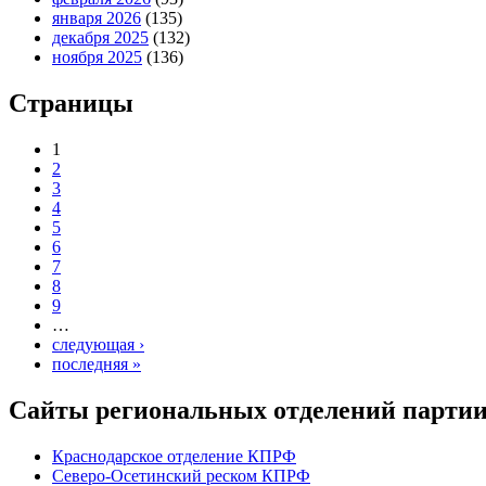
января 2026
(135)
декабря 2025
(132)
ноября 2025
(136)
Страницы
1
2
3
4
5
6
7
8
9
…
следующая ›
последняя »
Сайты региональных отделений парт
Краснодарское отделение КПРФ
Северо-Осетинский реском КПРФ