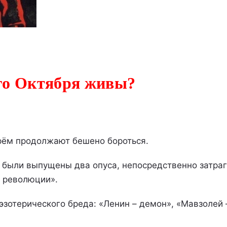
ого Октября живы?
брём продолжают бешено бороться.
ы были выпущены два опуса, непосредственно затр
й революции».
эзотерического бреда: «Ленин – демон», «Мавзолей 