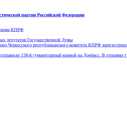
стической партии Российской Федерации
ескома КПРФ
ах депутатов Государственной Думы
ево-Черкесского республиканского комитета КПРФ зарегистрир
отправили 158-й гуманитарный конвой на Донбасс. В отправке 