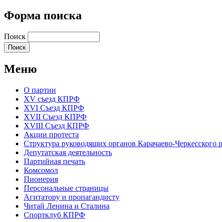
Форма поиска
Поиск
Меню
О партии
XV съезд КПРФ
XVI Съезд КПРФ
XVII Cъезд КПРФ
XVIII Cъезд КПРФ
Акции протеста
Структура руководящих органов Карачаево-Черкесского
Депутатская деятельность
Партийная печать
Комсомол
Пионерия
Персональные страницы
Агитатору и пропагандисту
Читай Ленина и Сталина
Спортклуб КПРФ