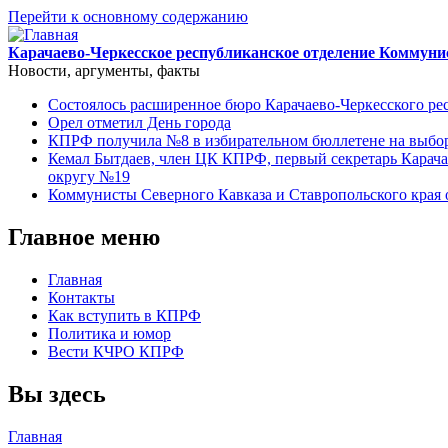
Перейти к основному содержанию
Карачаево-Черкесское республиканское отделение Коммуни
Новости, аргументы, факты
Состоялось расширенное бюро Карачаево-Черкесского р
Орел отметил День города
КПРФ получила №8 в избирательном бюллетене на выбор
Кемал Бытдаев, член ЦК КПРФ, первый секретарь Карача
округу №19
Коммунисты Северного Кавказа и Ставропольского края 
Главное меню
Главная
Контакты
Как вступить в КПРФ
Политика и юмор
Вести КЧРО КПРФ
Вы здесь
Главная