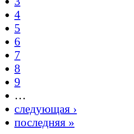
3
4
5
6
7
8
9
…
следующая ›
последняя »