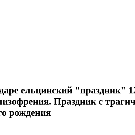
аре ельцинский "праздник" 12
 шизофрения. Праздник с траги
его рождения