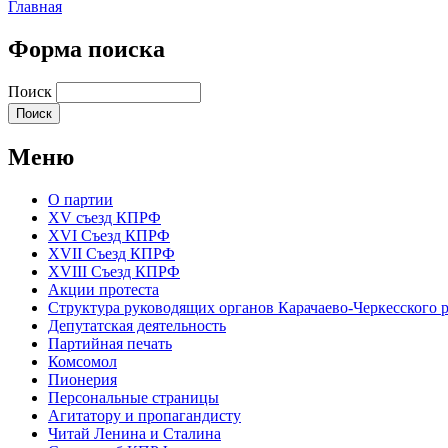
Главная
Форма поиска
Поиск
Меню
О партии
XV съезд КПРФ
XVI Съезд КПРФ
XVII Cъезд КПРФ
XVIII Cъезд КПРФ
Акции протеста
Структура руководящих органов Карачаево-Черкесского
Депутатская деятельность
Партийная печать
Комсомол
Пионерия
Персональные страницы
Агитатору и пропагандисту
Читай Ленина и Сталина