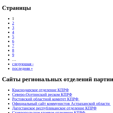
Страницы
1
2
3
4
5
6
7
8
9
…
следующая ›
последняя »
Сайты региональных отделений парт
Краснодарское отделение КПРФ
Северо-Осетинский реском КПРФ
Ростовский областной комитет КПРФ
Официальный сайт коммунистов Астраханской области
Дагестанское республиканское отделение КПРФ
Ставропольское краевое отделение КПРФ