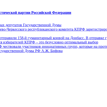
стической партии Российской Федерации
ах депутатов Государственной Думы
ево-Черкесского республиканского комитета КПРФ зарегистрир
отправили 158-й гуманитарный конвой на Донбасс. В отправке 
ся избирателей КПРФ – это безусловно оптимальный выбор
Ф чествовали участников инициативных групп, которые на прот
осударственной Думы РФ А.Ж. Бифова