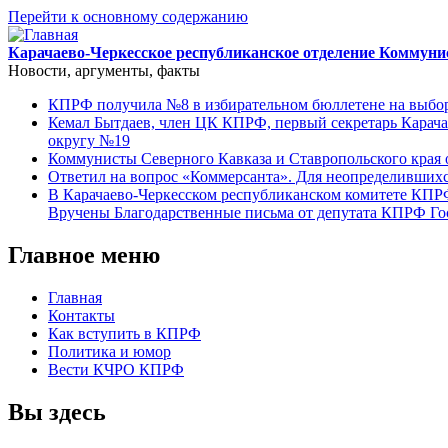
Перейти к основному содержанию
Карачаево-Черкесское республиканское отделение Коммуни
Новости, аргументы, факты
КПРФ получила №8 в избирательном бюллетене на выбор
Кемал Бытдаев, член ЦК КПРФ, первый секретарь Карача
округу №19
Коммунисты Северного Кавказа и Ставропольского края 
Ответил на вопрос «Коммерсанта». Для неопределивших
В Карачаево-Черкесском республиканском комитете КПР
Вручены Благодарственные письма от депутата КПРФ Г
Главное меню
Главная
Контакты
Как вступить в КПРФ
Политика и юмор
Вести КЧРО КПРФ
Вы здесь