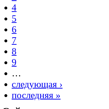
4
5
6
7
8
9
…
следующая ›
последняя »