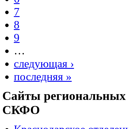
7
8
9
…
следующая ›
последняя »
Сайты региональных
СКФО