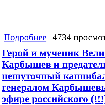
о После депутатского запроса Вале
Подробнее
4734 просмо
проверяет причастность члена СовФ
убийствам, особо крупному мошенн
Герой и мученик Вел
Карбышев и предатели
нешуточный каннибал
генералом Карбышевы
эфире российского (!!