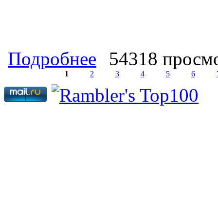
о Аферы ЖКХ. Разъясняю аферы в с
Подробнее
54318 просм
законодательства Российской Федера
вопросом
1
2
3
4
5
6
Страницы