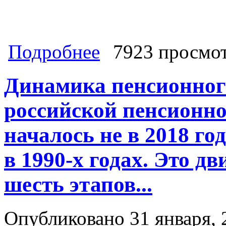
о Сергей Удальцов: Власть пошла в
Подробнее
7923 просмо
настроений и начали кампанию по
Динамика пенсионног
российской пенсионно
началось не в 2018 го
в 1990-х годах. Это д
шесть этапов...
Опубликовано 31 января, 