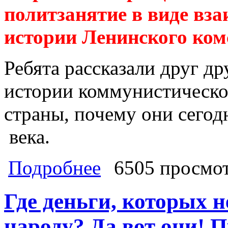
политзанятие в виде вз
истории Ленинского ком
Ребята рассказали друг др
истории коммунистическо
страны, почему они сего
века.
о 26 января 2019 года активисты К
Подробнее
6505 просмо
Прикубанского района при поддерж
взаимной экзаменовки на знание 
Где деньги, которых н
народу? Да вот они! П