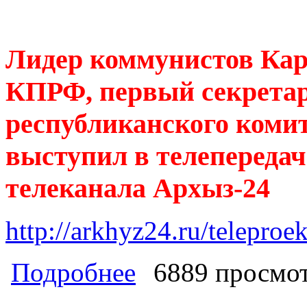
Лидер коммунистов Кар
КПРФ, первый секретар
республиканского ком
выступил в телепереда
телеканала Архыз-24
http://arkhyz24.ru/teleproe
о Лидер коммунистов Карачаево-Че
Подробнее
6889 просмо
республиканского комитета КПРФ К
телеканала Архыз-24