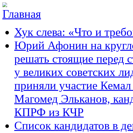
Перейти к основному содержанию
Карачаево-
Новости,
Хук слева: «Что и требо
Черкесское
аргументы,
республиканское
факты
отделение
Юрий Афонин на кругло
Коммунистической
партии Российской
решать стоящие перед с
Федерации
у великих советских ли
приняли участие Кемал
Магомед Эльканов, кан
КПРФ из КЧР
Список кандидатов в д