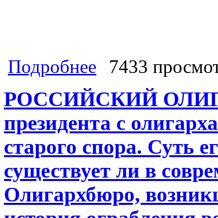
о Где деньги, которых не хватает на
Подробнее
7433 просмо
могучей кучки озверевших от обжор
собственном экономическом пролет
РОССИЙСКИЙ ОЛИГА
президента с олигарх
старого спора. Суть е
существует ли в совр
Олигархбюро, возникш