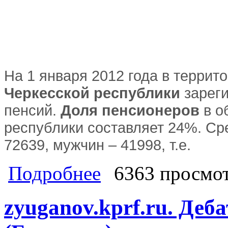
На 1 января 2012 года в терри
Черкесской республики
зареги
пенсий.
Доля пенсионеров
в о
республики составляет 24%.
Ср
72639, мужчин – 41998, т.е.
о Мужчины вымирают при Путине. В
Подробнее
6363 просмо
больше, чем мужчин
zyuganov.kprf.ru. Деб