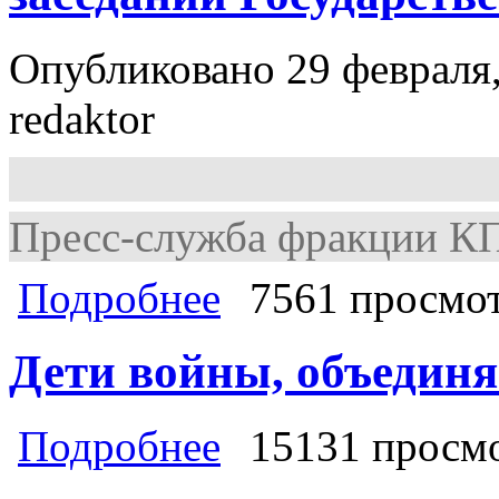
Опубликовано 29 февраля,
redaktor
Пресс-служба фракции К
о Г.А. Зюганов: Власть должна сде
Подробнее
7561 просмо
Государственной Думы 28 февраля
Дети войны, объединя
о Дети войны, объединяйтесь!
Подробнее
15131 просм