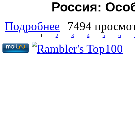
Россия
:
Осо
о Б.А. Макаров, независимый экспе
Подробнее
7494 просмо
1
2
3
4
5
6
Страницы