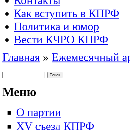
Контакты
Как вступить в КПРФ
Политика и юмор
Вести КЧРО КПРФ
Главная
»
Ежемесячный а
Вы здесь
Поиск
Форма поиска
Меню
О партии
XV съезд КПРФ