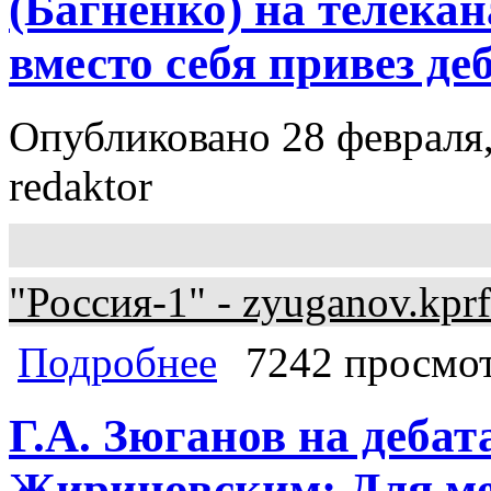
(Багненко) на телека
вместо себя привез де
Опубликовано 28 февраля,
redaktor
"Россия-1" - zyuganov.kprf
о zyuganov.kprf.ru. Дебаты Зюганов 
Подробнее
7242 просмо
дебатера со скорой помощи
Г.А. Зюганов на деба
Жириновским: Для ме