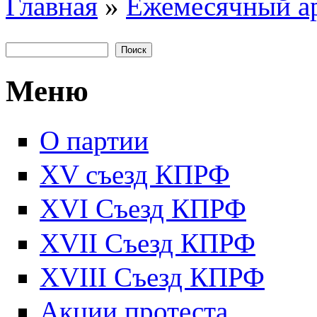
Главная
»
Ежемесячный а
Вы здесь
Поиск
Форма поиска
Меню
О партии
XV съезд КПРФ
XVI Съезд КПРФ
XVII Cъезд КПРФ
XVIII Cъезд КПРФ
Акции протеста