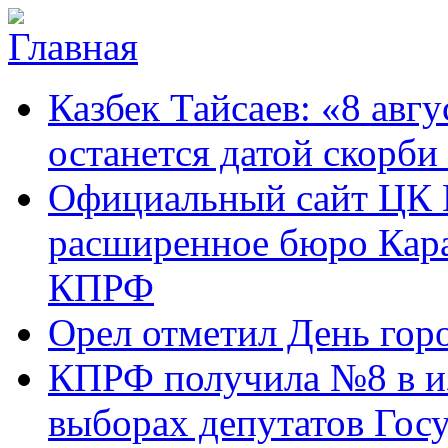
Перейти к основному содержанию
Карачаево-
Новости,
Казбек Тайсаев: «8 авгу
Черкесское
аргументы,
республиканское
факты
отделение
останется датой скорби
Коммунистической
партии Российской
Официальный сайт ЦК 
Федерации
расширенное бюро Кара
КПРФ
Орел отметил День гор
КПРФ получила №8 в и
выборах депутатов Гос