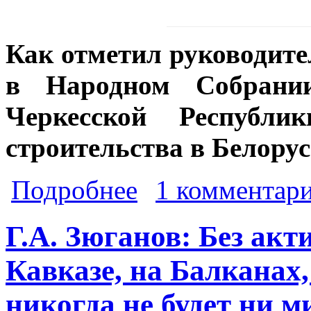
Как отметил руководит
в Народном Собрании
Черкесской Республи
строительства в Белору
о Депутат-коммунист Биджев И.А-Г
Подробнее
1 комментар
Г.А. Зюганов: Без ак
Кавказе, на Балканах
никогда не будет ни м