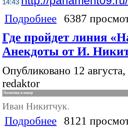
http://parlament09.r
14:43
о Депутаты Народного Собрания К
Подробнее
6387 просмо
Где пройдет линия «Н
Анекдоты от И. Ники
Опубликовано 12 августа, 
redaktor
Политика и юмор
Иван Никитчук.
о Где пройдет линия «Народного ф
Подробнее
8121 просмо