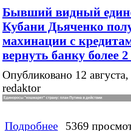
Бывший видный едино
Кубани Дьяченко полу
махинации с кредита
вернуть банку более 2
Опубликовано 12 августа, 
redaktor
Единоросы "кошмарят" страну: план Путина в действии
о Бывший видный единорос и вице-г
Подробнее
5369 просмо
Осужденные должны вернуть банку 