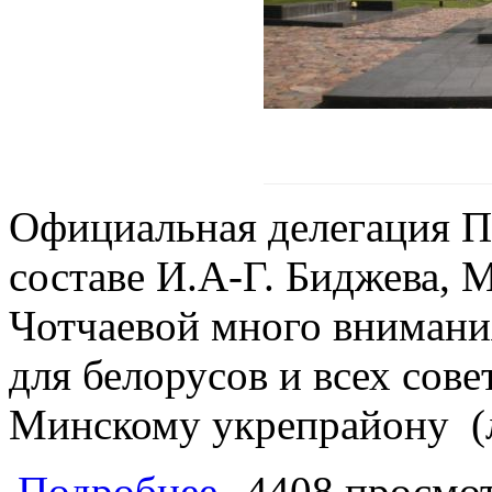
Официальная делегация П
составе И.А-Г. Биджева, 
Чотчаевой много внимани
для белорусов и всех сов
Минскому укрепрайону
(
о Делегация депутатов-коммунисто
Подробнее
4408 просмо