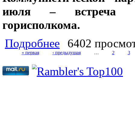
июля – встреча с
горисполкома.
о Депутаты-коммунисты Народного 
Подробнее
6402 просмо
братских народов — важнейший п
« первая
‹ предыдущая
…
2
3
Страницы