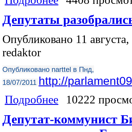
пролитой кровью
Депутаты разобрались
Опубликовано 11 августа, 
redaktor
Опубликовано narttel в Пнд,
http://parlament0
18/07/2011
о Депутаты разобрались в проблеме
Подробнее
10222 просм
Депутат-коммунист Б