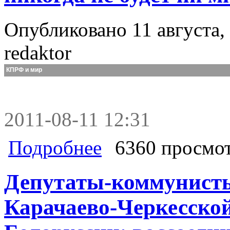
Опубликовано 11 августа, 
redaktor
КПРФ и мир
2011-08-11 12:31
о Г.А. Зюганов: Без активной полит
Подробнее
6360 просмо
будет ни мира, ни покоя
Депутаты-коммунист
Карачаево-Черкесской