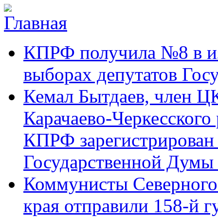
Перейти к основному содержанию
Карачаево-
Новости,
КПРФ получила №8 в и
Черкесское
аргументы,
республиканское
факты
отделение
выборах депутатов Гос
Коммунистической
партии Российской
Кемал Бытдаев, член Ц
Федерации
Карачаево-Черкесского
КПРФ зарегистрирован 
Государственной Думы
Коммунисты Северного 
края отправили 158-й 