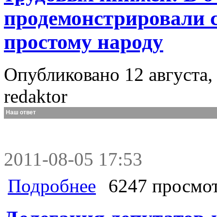
продемонстрировали с
простому народу
Опубликовано 12 августа, 
redaktor
Наш ответ
2011-08-05 17:53
о В.Ф. Рашкин об инициативе упра
Подробнее
6247 просмо
свое хамское отношение к простому