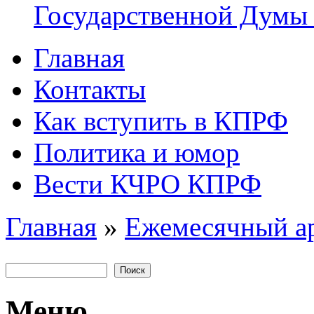
Государственной Думы
Главная
Главное меню
Контакты
Как вступить в КПРФ
Политика и юмор
Вести КЧРО КПРФ
Главная
»
Ежемесячный а
Вы здесь
Поиск
Форма поиска
Меню