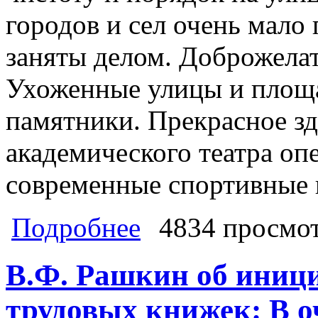
городов и сел очень мало
заняты делом. Доброжелат
Ухоженные улицы и площа
памятники. Прекрасное з
академического театра оп
современные спортивные к
о Делегация депутатов-коммунисто
Подробнее
4834 просмо
спокойно, мирно, трудится на благ
В.Ф. Рашкин об иниц
трудовых книжек: В о